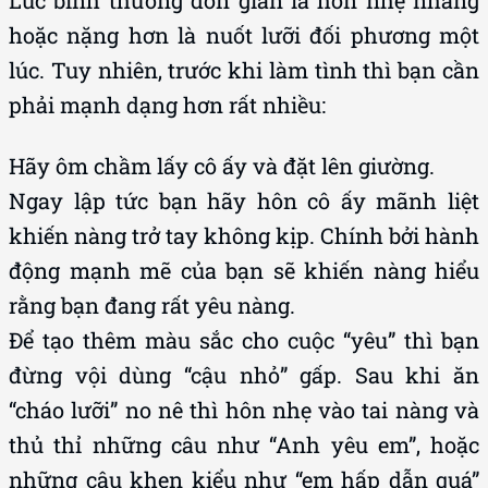
Lúc bình thường đơn giản là hôn nhẹ nhàng
hoặc nặng hơn là nuốt lưỡi đối phương một
lúc. Tuy nhiên, trước khi làm tình thì bạn cần
phải mạnh dạng hơn rất nhiều:
Hãy ôm chầm lấy cô ấy và đặt lên giường.
Ngay lập tức bạn hãy hôn cô ấy mãnh liệt
khiến nàng trở tay không kịp. Chính bởi hành
động mạnh mẽ của bạn sẽ khiến nàng hiểu
rằng bạn đang rất yêu nàng.
Để tạo thêm màu sắc cho cuộc “yêu” thì bạn
đừng vội dùng “cậu nhỏ” gấp. Sau khi ăn
“cháo lưỡi” no nê thì hôn nhẹ vào tai nàng và
thủ thỉ những câu như “Anh yêu em”, hoặc
những câu khen kiểu như “em hấp dẫn quá”