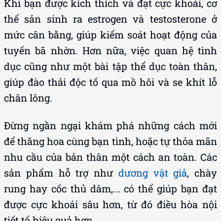
Khi bạn được kích thích và đạt cực khoái, cơ
thể sản sinh ra estrogen và testosterone ở
mức cân bằng, giúp kiểm soát hoạt động của
tuyến bã nhờn. Hơn nữa, việc quan hệ tình
dục cũng như một bài tập thể dục toàn thân,
giúp đào thải độc tố qua mồ hôi và se khít lỗ
chân lông.
Đừng ngần ngại khám phá những cách mới
để thăng hoa cùng bạn tình, hoặc tự thỏa mãn
nhu cầu của bản thân một cách an toàn. Các
sản phẩm hỗ trợ như
dương vật giả
, chày
rung hay cốc thủ dâm,... có thể giúp bạn đạt
được cực khoái sâu hơn, từ đó điều hòa nội
tiết tố hiệu quả hơn.