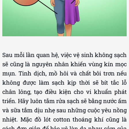
Sau mỗi lần quan hệ, việc vệ sinh không sạch
sẽ cũng là nguyên nhân khiến vùng kín mọc
mụn. Tinh dịch, mồ hôi và chất bôi trơn nếu
không được làm sạch kịp thời sẽ bít tắc lỗ
chân lông, tạo điều kiện cho vi khuẩn phát
triển. Hãy luôn tắm rửa sạch sẽ bằng nước ấm
và sữa tắm dịu nhẹ sau những cuộc yêu nồng
nhiệt. Mặc đồ lót cotton thoáng khí cũng là
cách đơn giản để bảo vệ làn da nhạy cảm của