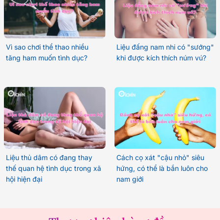
Vì sao chơi thể thao nhiều
Liệu đấng nam nhi có "sướng"
tăng ham muốn tình dục?
khi được kích thích núm vú?
Liệu thủ dâm có đang thay
Cách cọ xát "cậu nhỏ" siêu
thế quan hệ tình dục trong xã
hứng, có thể là bắn luôn cho
hội hiện đại
nam giới