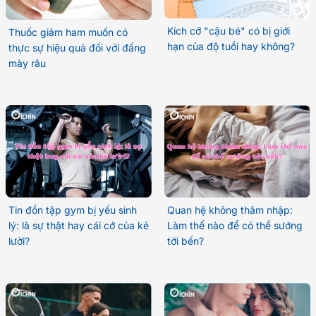
Kích cỡ "cậu bé" có bị giới
Thuốc giảm ham muốn có
hạn của độ tuổi hay không?
thực sự hiệu quả đối với đấng
mày râu
Tin đồn tập gym bị yếu sinh
Quan hệ không thâm nhập:
lý: là sự thật hay cái cớ của kẻ
Làm thế nào để có thể sướng
lười?
tới bến?