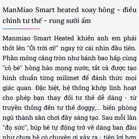
ManMiao Smart heated xoay hông - điều
chỉnh tư thế - rung sưởi ấm
Manmiao Smart Heated khiến anh em phải
thốt lên "Ôi trời ơi!" ngay từ cái nhìn đầu tiên.
Phần mông căng tròn như bánh bao hấp cùng
"cô bé" hồng hào mọng nước, tất cả được tạo
hình chuẩn từng milimet để đánh thức mọi
giác quan. Đặc biệt, hệ thống khớp linh hoạt
cho phép bạn thay đổi tư thế dễ dàng - từ
truyền thống đến tư thế doggy,... biến phòng
ngủ thành sân chơi đầy sáng tạo. Sau mỗi lần
"đọ sức", búp bê tự động trở về dáng ban đầu
như chưa hề có chuyện gì xảy ra - tiện lợi hơn