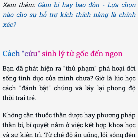
nào cho sự hỗ trợ kích thích nàng là chính
xác?
Cách "cứu" sinh lý từ gốc đến ngọn
Bạn đã phát hiện ra "thủ phạm" phá hoại đời
sống tình dục của mình chưa? Giờ là lúc học
cách "đánh bật" chúng và lấy lại phong độ
thời trai trẻ.
Không cần thuốc thần dược hay phương pháp
thần bí, bí quyết nằm ở việc kết hợp khoa học
và sự kiên trì. Từ chế độ ăn uống, lối sống đến
những "trợ thủ" đắc lực trong phòng ngủ, tất