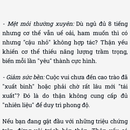
- Mệt mỏi thường xuyên:
Dù ngủ đủ 8 tiếng
nhưng cơ thể vẫn uể oải, ham muốn thì có
nhưng "cậu nhỏ" không hợp tác? Thận yếu
khiến cơ thể thiếu năng lượng trầm trọng,
biến mỗi lần "yêu" thành cực hình.
- Giảm sức bền:
Cuộc vui chưa đến cao trào đã
"xuất binh" hoặc phải chờ rất lâu mới "tái
xuất"? Đó là do thận không cung cấp đủ
"nhiên liệu" để duy trì phong độ.
Nếu bạn đang gật đầu với những triệu chứng
trên, đừng vội trách bản thân. Thận yếu có
thể là "kẻ phá đám" âm thầm trong phòng