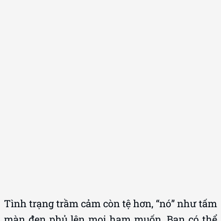
Tình trạng trầm cảm còn tệ hơn, “nó” như tấm
màn đen phủ lên mọi ham muốn. Bạn có thể
mất hứng ngay cả khi được kích thích trực