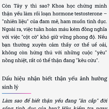
Còn Tây y thì sao? Khoa học chứng minh
thận yếu làm rối loạn hormone testosterone –
"nhiên liệu" của đam mê, ham muốn tình dục.
Ngoài ra, việc tuần hoàn máu kém đồng nghĩa
với việc "cột cờ" khó giữ vững phong độ. Nếu
bạn thường xuyên cảm thấy cơ thể uể oải,
không còn hứng thú với những cuộc "yêu"
nồng nhiệt, rất có thể thận đang "kêu cứu".
Dấu hiệu nhận biết thận yếu ảnh hưởng
sinh lý
Làm sao để biết thận yếu đang "ăn cắp" đời
sống tình dục của bạn? Hãy kiểm tra ngay