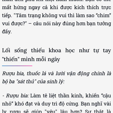
tiếp. "Tâm trạng không vui thì làm sao “chim”
vui được?" – câu nói này đúng hơn bạn tưởng
đấy.
Lối sống thiếu khoa học như tự tay
"thiến" mình mỗi ngày
Rượu bia, thuốc lá và lười vận động chính là
bộ ba "sát thủ" của sinh lý:
- Rượu bia:
Làm tê liệt thần kinh, khiến “cậu
nhỏ” khó đạt và duy trì độ cứng. Bạn nghĩ vài
ly rượu sẽ giúp "yêu" lâu hơn? Sự thật là
chúng chỉ khiến bạn mất kiểm soát xuất tinh