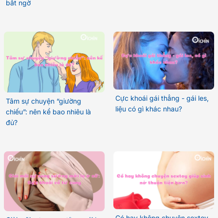
bất ngờ
Cực khoái gái thẳng - gái les,
Tâm sự chuyện “giường
liệu có gì khác nhau?
chiếu”: nên kể bao nhiêu là
đủ?
Có hay không chuyện sextoy