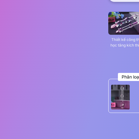
Thiết kế công t
học tăng kích th
Phân loạ