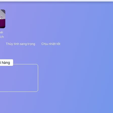
hái
ích
Thủy tinh sang trọng
Chịu nhiệt tốt
i hàng