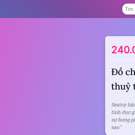
240.
Đồ ch
thuỷ 
Sextoy hậ
tình dục 
sự hưng ph
sau".