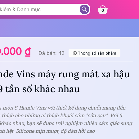
0
0.000 ₫
Đã bán: 42
Thông số sản phẩm
de Vins máy rung mát xa hậu
 tần số khác nhau
u môn S-Hande Vins với thiết kế dạng chuỗi mang đến
 thích cho những ai thích khoái cảm "cửa sau". Với 9
 khác nhau, bạn sẽ được trải nghiệm nhiều cảm giác sung
 liệt. Silicone mịn mượt, độ đàn hồi cao