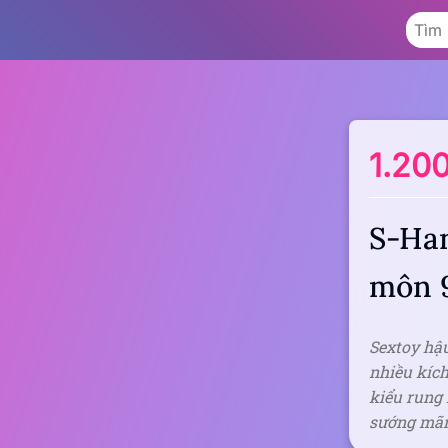
1.20
S-Han
môn 9
Sextoy hậ
nhiều kích
kiểu rung
sướng mãnh