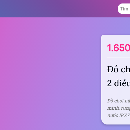
1.65
Đồ c
2 điề
Đồ chơi h
minh, run
nước IPX7