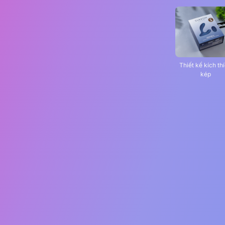
Thiết kế kích th
kép