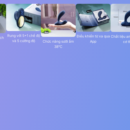
Rung với 5+1 chế độ
Điều khiển từ xa qua
Chất liệu a
ích
và 5 cường độ
Chức năng sưởi ấm
App
cơ t
38°C