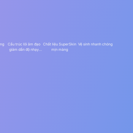
ỏng
Cấu trúc lõi âm đạo
Chất liệu SuperSkin
Vệ sinh nhanh chóng
giảm dần độ nhạy
mịn màng
cảm