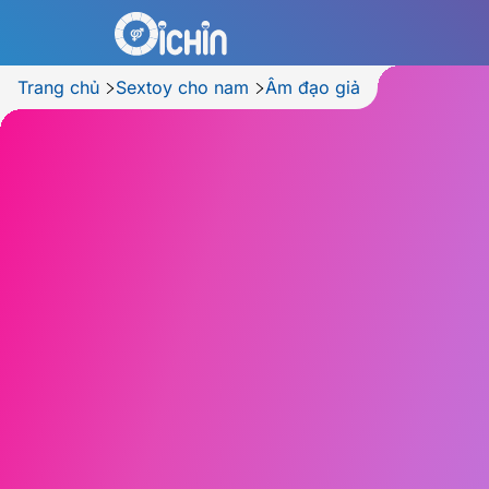
Trang chủ
Sextoy cho nam
Âm đạo giả