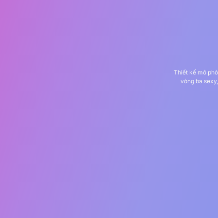
Thiết kế mô ph
vòng ba sexy,