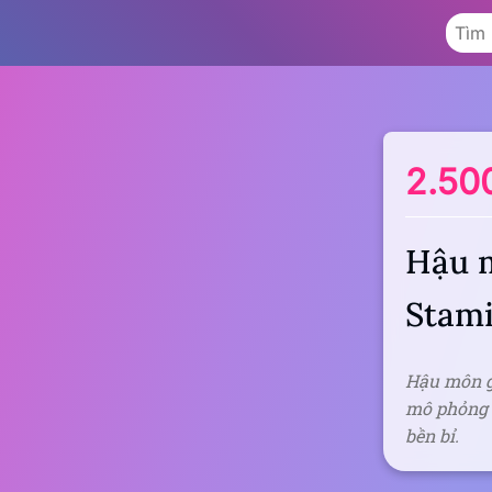
2.50
Hậu m
Stami
Hậu môn gi
mô phỏng c
bền bỉ.