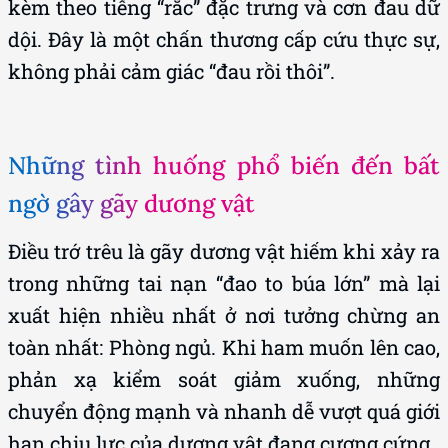
kèm theo tiếng “rắc” đặc trưng và cơn đau dữ
dội. Đây là một chấn thương cấp cứu thực sự,
không phải cảm giác “đau rồi thôi”.
Những tình huống phổ biến đến bất
ngờ gây gãy dương vật
Điều trớ trêu là gãy dương vật hiếm khi xảy ra
trong những tai nạn “đao to búa lớn” mà lại
xuất hiện nhiều nhất ở nơi tưởng chừng an
toàn nhất: Phòng ngủ. Khi ham muốn lên cao,
phản xạ kiểm soát giảm xuống, những
chuyển động mạnh và nhanh dễ vượt quá giới
hạn chịu lực của dương vật đang cương cứng.