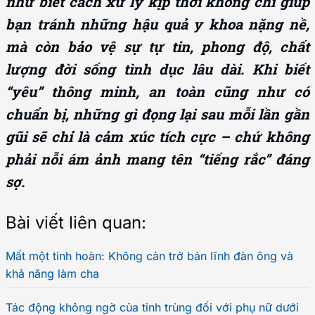
như biết cách xử lý kịp thời không chỉ giúp
bạn tránh những hậu quả y khoa nặng nề,
mà còn bảo vệ sự tự tin, phong độ, chất
lượng đời sống tình dục lâu dài. Khi biết
“yêu” thông minh, an toàn cũng như có
chuẩn bị, những gì đọng lại sau mỗi lần gần
gũi sẽ chỉ là cảm xúc tích cực – chứ không
phải nỗi ám ảnh mang tên “tiếng rắc” đáng
sợ.
Bài viết liên quan:
Mất một tinh hoàn: Không cản trở bản lĩnh đàn ông và
khả năng làm cha
Tác động không ngờ của tinh trùng đối với phụ nữ dưới