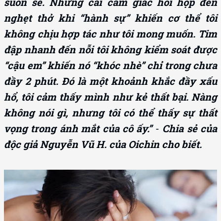
suôn sẻ. Nhưng cái cảm giác hồi hộp đến
nghẹt thở khi “hành sự” khiến cơ thể tôi
không chịu hợp tác như tôi mong muốn. Tim
đập nhanh đến nỗi tôi không kiểm soát được
“cậu em” khiến nó “khóc nhè” chỉ trong chưa
đầy 2 phút. Đó là một khoảnh khắc đầy xấu
hổ, tôi cảm thấy mình như kẻ thất bại. Nàng
không nói gì, nhưng tôi có thể thấy sự thất
vọng trong ánh mắt của cô ấy.”
-
Chia sẻ của
độc giả Nguyễn Vũ H. của Oichin cho biết.