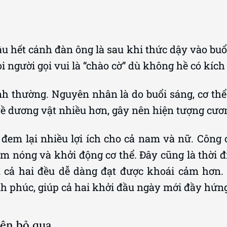
 hết cánh đàn ông là sau khi thức dậy vào buổi
người gọi vui là “chào cờ” dù không hề có kích
nh thường. Nguyên nhân là do buổi sáng, cơ thể t
về dương vật nhiều hơn, gây nên hiện tượng cươ
g đem lại nhiều lợi ích cho cả nam và nữ. Công
àm nóng và khởi động cơ thể. Đây cũng là thời 
 cả hai đều dễ dàng đạt được khoái cảm hơn. 
 phúc, giúp cả hai khởi đầu ngày mới đầy hứng
nên bỏ qua