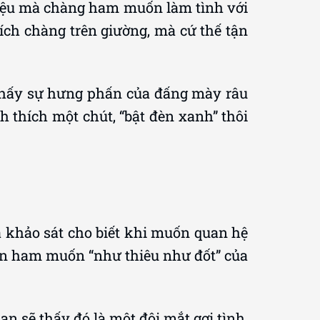
hiệu mà chàng ham muốn làm tình với
ích chàng trên giường, mà cứ thế tận
 thấy sự hưng phấn của đấng mày râu
h thích một chút, “bật đèn xanh” thôi
a khảo sát cho biết khi muốn quan hệ
hận ham muốn “như thiêu như đốt” của
n sẽ thấy đó là một đôi mắt gợi tình,