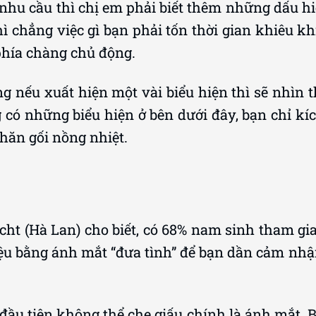
ó nhu cầu thì chị em phải biết thêm những dấu 
ì chẳng việc gì bạn phải tốn thời gian khiêu kh
phía chàng chủ động.
ng nếu xuất hiện một vài biểu hiện thì sẽ nhìn
có những biểu hiện ở bên dưới đây, bạn chỉ kíc
chăn gối nồng nhiệt.
cht (Hà Lan) cho biết, có 68% nam sinh tham gi
hiệu bằng ánh mắt “đưa tình” để bạn dần cảm n
ầu tiên không thể che giấu chính là ánh mắt. Bạ