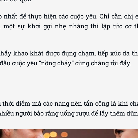
ợp nhất để thực hiện các cuộc yêu. Chỉ cần chị
 một sự khơi gợi nhẹ nhàng thì lập tức cơ t
ấy khao khát được đụng chạm, tiếp xúc da thịt
t đầu cuộc yêu “nồng cháy” cùng chàng rồi đấy.
hì thời điểm mà các nàng nên tấn công là khi c
hiều người bảo rằng uống rượu để lấy thêm dũng