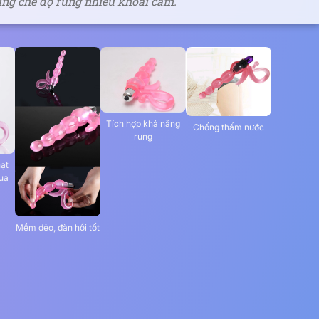
ùng chế độ rung nhiều khoái cảm.
Tích hợp khả năng
Chống thấm nước
rung
hạt
ua
Mềm dẻo, đàn hồi tốt