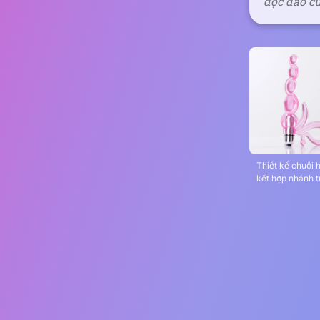
độc đáo c
Thiết kế chuỗi 
kết hợp nhánh t