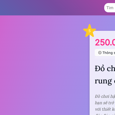
5
250.
Thông 
Đồ ch
rung 
Đồ chơi hậ
bạn sẽ trở
với thiết 