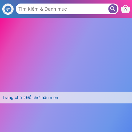
AS32
0
Trang chủ
Đồ chơi hậu môn