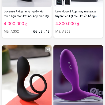
Lovense Ridge rung ngoáy kích
Lelo Hugo 2 App máy massage
thích hậu môn kết nối App hiện đại
tuyến tiền liệt điều khiển bằng
smartphone
4.000.000
4.300.000
₫
₫
Mã: AS52
Đã bán: 18
Mã: AS58