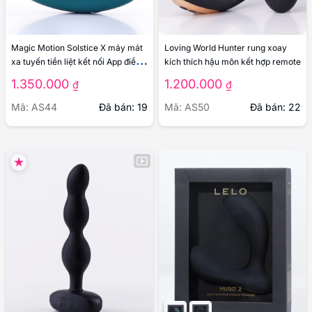
Magic Motion Solstice X máy mát
Loving World Hunter rung xoay
xa tuyến tiền liệt kết nối App điều
kích thích hậu môn kết hợp remote
khiển thông minh
1.350.000
1.200.000
₫
₫
Mã: AS44
Đã bán: 19
Mã: AS50
Đã bán: 22