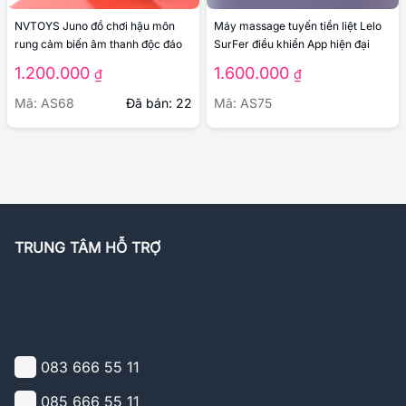
NVTOYS Juno đồ chơi hậu môn
Máy massage tuyến tiền liệt Lelo
rung cảm biến âm thanh độc đáo
SurFer điều khiển App hiện đại
1.200.000
1.600.000
₫
₫
Mã: AS68
Đã bán: 22
Mã: AS75
TRUNG TÂM HỖ TRỢ
083 666 55 11
085 666 55 11