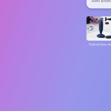
điều khiể
Thiết kế thon n