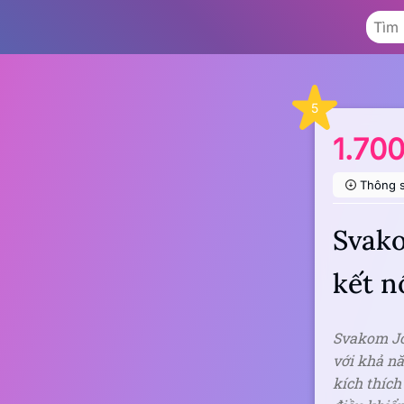
5
1.70
Thông 
Svako
kết n
Svakom Jor
với khả nă
kích thíc