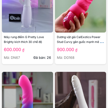
Máy rung điểm G Pretty Love
Dương vật giả CalExotics Power
Brighty kích thích 30 chế độ
Stud Curvy gân guốc mạnh mẽ 3
chế độ rung
600.000
900.000
₫
₫
Mã: DN67
Đã bán: 26
Mã: DG168