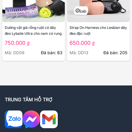
Dương vật giả rỗng ruột có dây
Strap On Harness cho Lesbian dây
đeo Lybaile Ultra cho nam có rung
đeo đặc ruột
750.000
650.000
₫
₫
Mã: DD09
Đã bán: 83
Mã: DD13
Đã bán: 205
TRUNG TÂM HỖ TRỢ