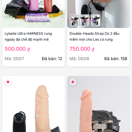
Lybaile Ultra HARNESS rung
Double-Heads Strap On 2 đầu
ngoáy đa chế độ mạnh mẽ
mềm mịn cho Les có rung
500.000
750.000
₫
₫
Mã: DD07
Đã bán: 12
Mã: DD08
Đã bán: 158