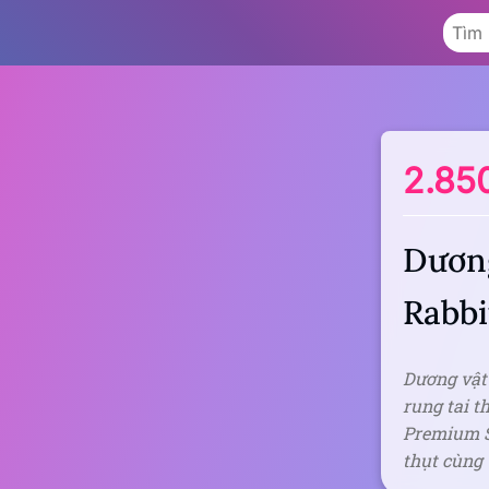
2.85
Dương
Rabbi
Dương vật 
rung tai t
Premium Si
thụt cùng 