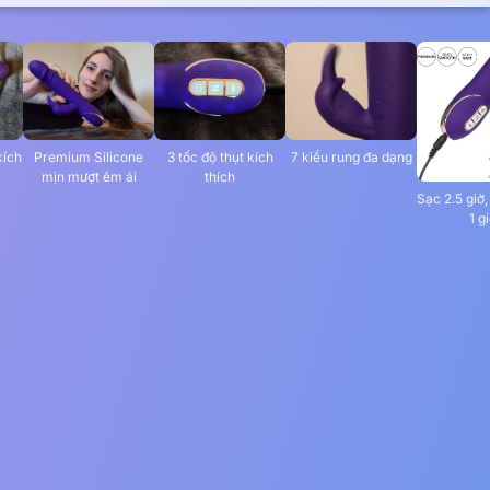
kích
Premium Silicone
3 tốc độ thụt kích
7 kiểu rung đa dạng
mịn mượt êm ái
thích
Sạc 2.5 giờ
1 g