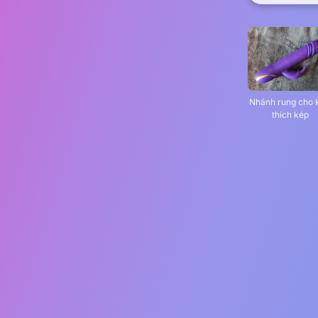
Nhánh rung cho 
thích kép