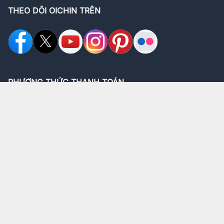
THEO DÕI OICHIN TRÊN
PHƯƠNG THỨC THANH TOÁN
ĐỐI TÁC VẬN CHUYỂN