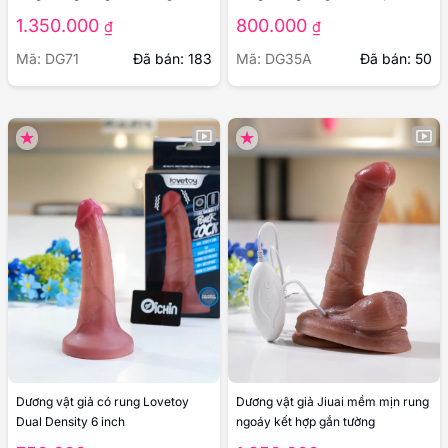
thật
1.350.000
800.000
₫
₫
Mã: DG71
Đã bán: 183
Mã: DG35A
Đã bán: 50
Dương vật giả có rung Lovetoy
Dương vật giả Jiuai mềm mịn rung
Dual Density 6 inch
ngoáy kết hợp gắn tường