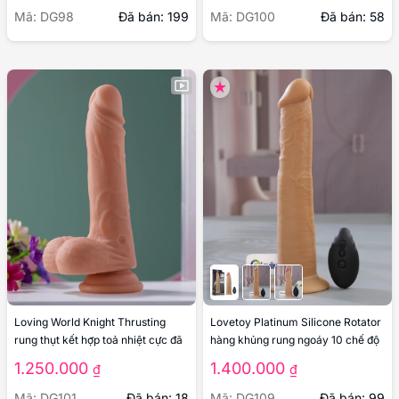
Mã: DG98
Đã bán: 199
Mã: DG100
Đã bán: 58
Loving World Knight Thrusting
Lovetoy Platinum Silicone Rotator
rung thụt kết hợp toả nhiệt cực đã
hàng khủng rung ngoáy 10 chế độ
1.250.000
1.400.000
₫
₫
Mã: DG101
Đã bán: 18
Mã: DG109
Đã bán: 99