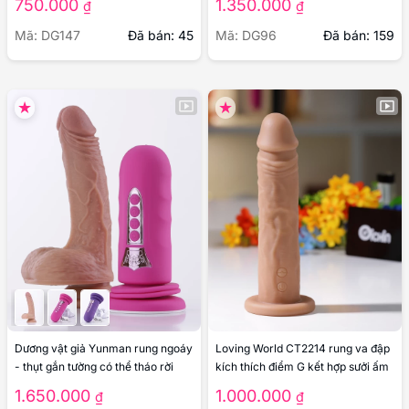
750.000
1.350.000
₫
₫
Mã: DG147
Đã bán: 45
Mã: DG96
Đã bán: 159
Dương vật giả Yunman rung ngoáy
Loving World CT2214 rung va đập
- thụt gắn tường có thể tháo rời
kích thích điểm G kết hợp sưởi ấm
1.650.000
1.000.000
₫
₫