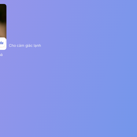
Cho cảm giác lạnh
uả