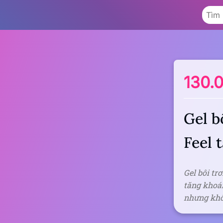
130.
Gel b
Feel 
Gel bôi tr
tăng khoái
nhưng khô