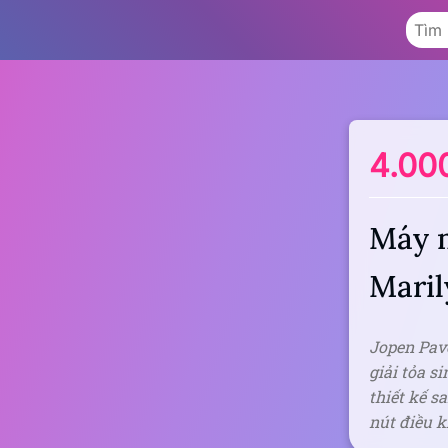
4.00
Máy m
Maril
Jopen Pav
giải tỏa s
thiết kế s
nút điều k