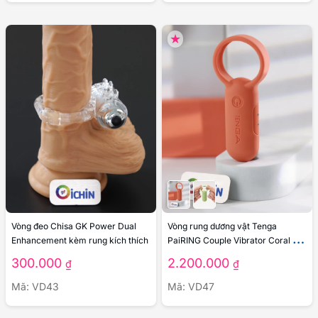
Vòng đeo Chisa GK Power Dual
Vòng rung dương vật Tenga
Enhancement kèm rung kích thích
PaiRING Couple Vibrator Coral đa
chế độ
300.000
2.200.000
₫
₫
Mã: VD43
Mã: VD47