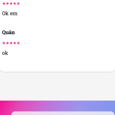
Ok em
Quân
ok