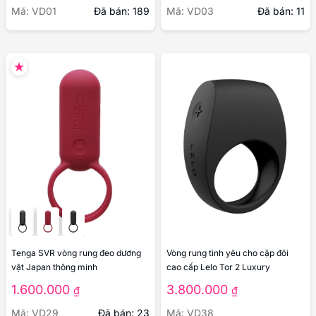
Mã: VD01
Đã bán: 189
Mã: VD03
Đã bán: 11
Tenga SVR vòng rung đeo dương
Vòng rung tình yêu cho cặp đôi
vật Japan thông minh
cao cấp Lelo Tor 2 Luxury
1.600.000
3.800.000
₫
₫
Mã: VD29
Đã bán: 23
Mã: VD38