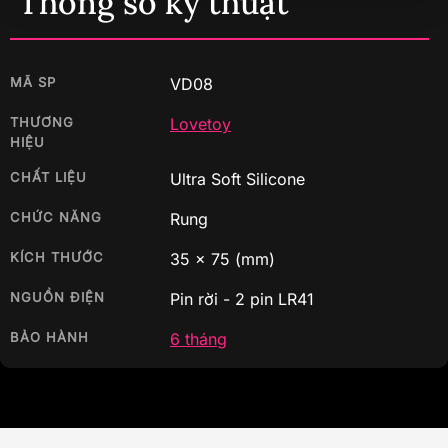
Thông số kỹ thuật
MÃ SP
VD08
THƯƠNG
Lovetoy
HIỆU
CHẤT LIỆU
Ultra Soft Silicone
CHỨC NĂNG
Rung
KÍCH THƯỚC
35
x
75
(mm)
NGUỒN ĐIỆN
Pin rời - 2 pin LR41
BẢO HÀNH
6 tháng