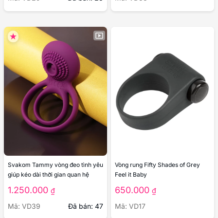
Svakom Tammy vòng đeo tình yêu
Vòng rung Fifty Shades of Grey
giúp kéo dài thời gian quan hệ
Feel it Baby
1.250.000
650.000
₫
₫
Mã: VD39
Đã bán: 47
Mã: VD17