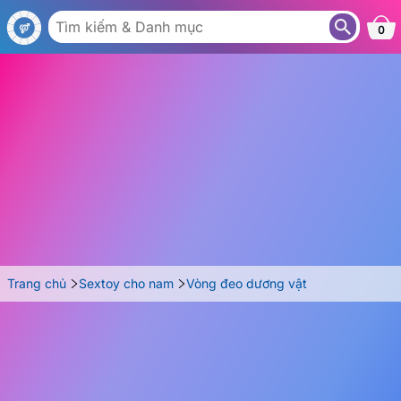
VD08
0
Trang chủ
Sextoy cho nam
Vòng đeo dương vật