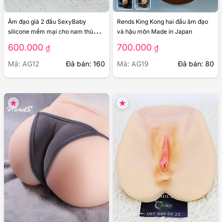
Âm đạo giả 2 đầu SexyBaby
Rends King Kong hai đầu âm đạo
silicone mềm mại cho nam thủ
và hậu môn Made in Japan
dâm
600.000
700.000
₫
₫
Mã: AG12
Đã bán: 160
Mã: AG19
Đã bán: 80