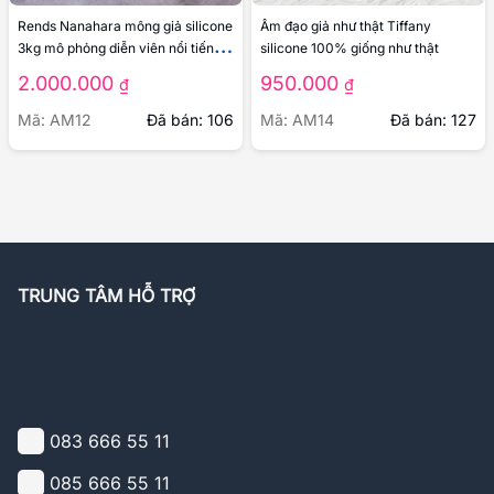
Rends Nanahara mông giả silicone
Âm đạo giả như thật Tiffany
3kg mô phỏng diễn viên nổi tiếng
silicone 100% giống như thật
Nhật Bản
2.000.000
950.000
₫
₫
Mã: AM12
Đã bán: 106
Mã: AM14
Đã bán: 127
TRUNG TÂM HỖ TRỢ
083 666 55 11
085 666 55 11