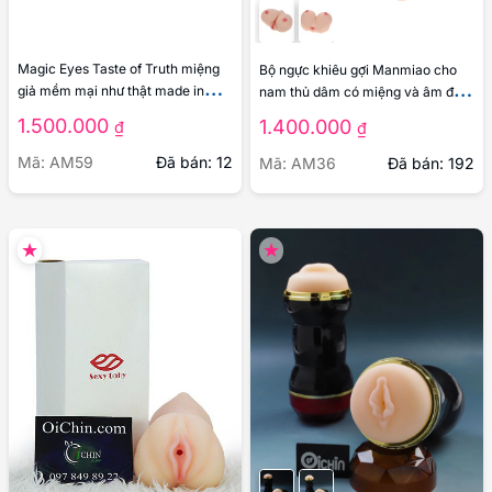
Magic Eyes Taste of Truth miệng
Bộ ngực khiêu gợi Manmiao cho
giả mềm mại như thật made in
nam thủ dâm có miệng và âm đạo
Japan
mềm mại như thật
1.500.000
1.400.000
₫
₫
Mã: AM59
Đã bán: 12
Mã: AM36
Đã bán: 192