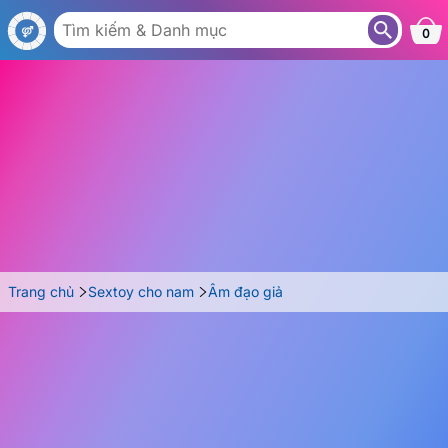
AG26D
0
Trang chủ
Sextoy cho nam
Âm đạo giả