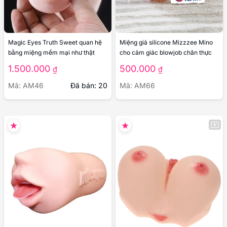
Magic Eyes Truth Sweet quan hệ
Miệng giả silicone Mizzzee Mino
bằng miệng mềm mại như thật
cho cảm giác blowjob chân thực
1.500.000
500.000
₫
₫
Mã: AM46
Đã bán: 20
Mã: AM66