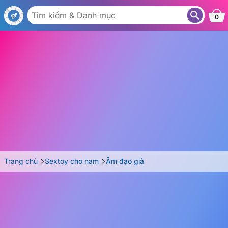
AM08
0
Trang chủ
Sextoy cho nam
Âm đạo giả