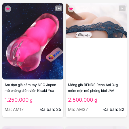
Âm đạo giả cầm tay NPG Japan
Mông giả RENDS Rena Aoi 3kg
mô phỏng diễn viên Kisaki Yua
mềm mịn mô phỏng idol JAV
1.250.000
2.500.000
₫
₫
Mã: AM17
Đã bán: 25
Mã: AM27
Đã bán: 82