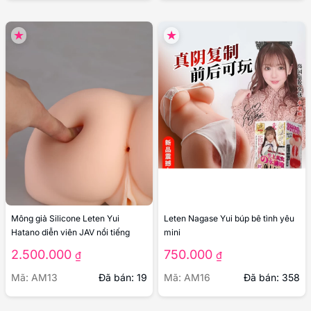
Mông giả Silicone Leten Yui
Leten Nagase Yui búp bê tình yêu
Hatano diễn viên JAV nổi tiếng
mini
2.500.000
750.000
₫
₫
Mã: AM13
Đã bán: 19
Mã: AM16
Đã bán: 358