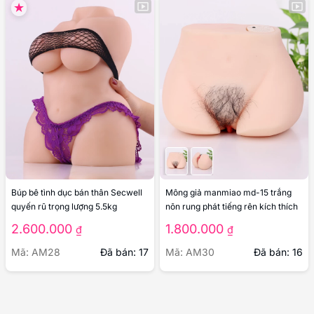
Búp bê tình dục bán thân Secwell
Mông giả manmiao md-15 trắng
quyến rũ trọng lượng 5.5kg
nõn rung phát tiếng rên kích thích
2.600.000
1.800.000
₫
₫
Mã: AM28
Đã bán: 17
Mã: AM30
Đã bán: 16