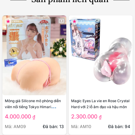
Magic Eyes La vie en Rose Crystal
Mông giả Silicone mô phỏng diễn
Hard với 2 lỗ âm đạo và hậu môn
viên nổi tiếng Tokyo Himari
Kinoshita
2.300.000
4.000.000
₫
₫
Mã: AM10
Đã bán: 94
Mã: AM09
Đã bán: 13