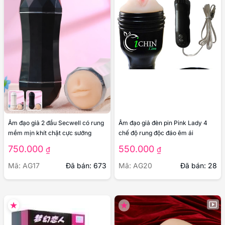
Âm đạo giả 2 đầu Secwell có rung
Âm đạo giả đèn pin Pink Lady 4
mềm mịn khít chặt cực sướng
chế độ rung độc đáo êm ái
750.000
550.000
₫
₫
Mã: AG17
Đã bán: 673
Mã: AG20
Đã bán: 28