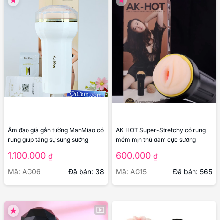
Âm đạo giả gắn tường ManMiao có
AK HOT Super-Stretchy có rung
rung giúp tăng sự sung sướng
mềm mịn thủ dâm cực sướng
1.100.000
600.000
₫
₫
Mã: AG06
Đã bán: 38
Mã: AG15
Đã bán: 565