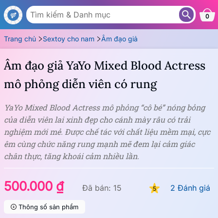
AM52
0
Trang chủ
Sextoy cho nam
Âm đạo giả
Âm đạo giả YaYo Mixed Blood Actress
mô phỏng diễn viên có rung
YaYo Mixed Blood Actress mô phỏng “cô bé” nóng bỏng
của diễn viên lai xinh đẹp cho cánh mày râu có trải
nghiệm mới mẻ. Được chế tác với chất liệu mềm mại, cực
êm cùng chức năng rung mạnh mẽ đem lại cảm giác
chân thực, tăng khoái cảm nhiều lần.
500.000 ₫
Đã bán: 15
2 Đánh giá
5
Thông số sản phẩm