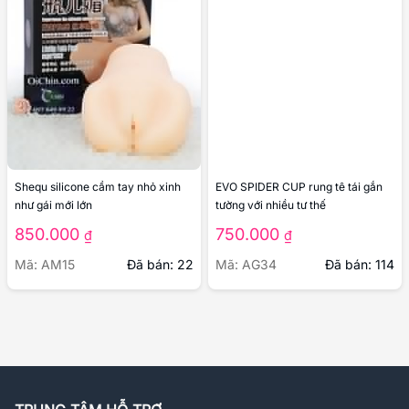
Shequ silicone cầm tay nhỏ xinh
EVO SPIDER CUP rung tê tái gắn
như gái mới lớn
tường với nhiều tư thế
850.000
750.000
₫
₫
Mã: AM15
Đã bán: 22
Mã: AG34
Đã bán: 114