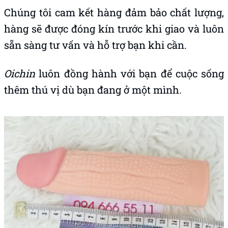
Tại
Oichin
, chúng tôi sẽ luôn mang đến một
bao cao su Max Man đạt chuẩn chất lượng,
hàng nguyên hộp và giúp sẽ giúp bạn đạt tới
những khoái cực.
Khi mua các sản phẩm
dụng cụ người lớn
tại
Oichin
bạn sẽ được hoàn toàn miễn phí toàn
quốc và được bảo hành 1 năm chính hãng.
Hãy liên hệ ngay để được không bỏ lỡ những
ưu đãi hấp dẫn.
Chúng tôi cam kết hàng đảm bảo chất lượng,
hàng sẽ được đóng kín trước khi giao và luôn
sẵn sàng tư vấn và hỗ trợ bạn khi cần.