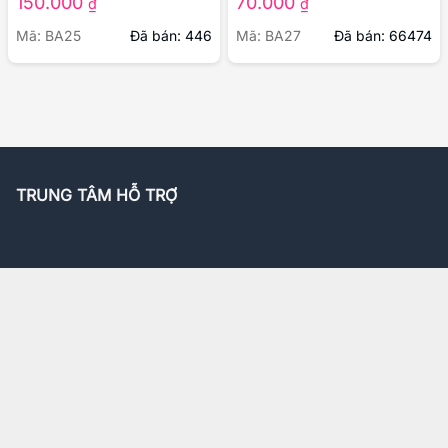
Đôn dên gai đầu rồng có rung giúp
Bao cao su gắn bi có gai hở đầu
quan hệ lâu ra
làm bạn tình rên rỉ sung sướng
150.000
70.000
₫
₫
Mã: BA25
Đã bán: 446
Mã: BA27
Đã bán: 66474