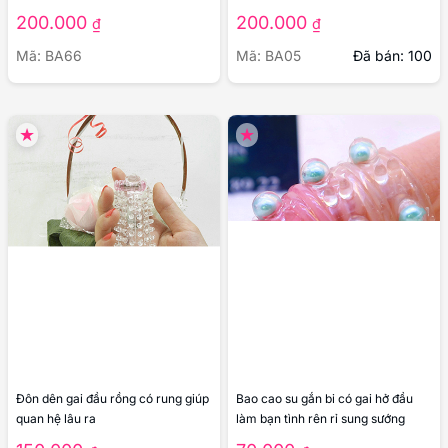
Bao cao su đôn dên gai nhỏ li ti
Bao cao su đôn dên WOLFTOOTH
tăng kích thích khi quan hệ
SLEEVE màu nâu có gai gân bi
200.000
200.000
₫
₫
Mã: BA66
Mã: BA05
Đã bán: 100