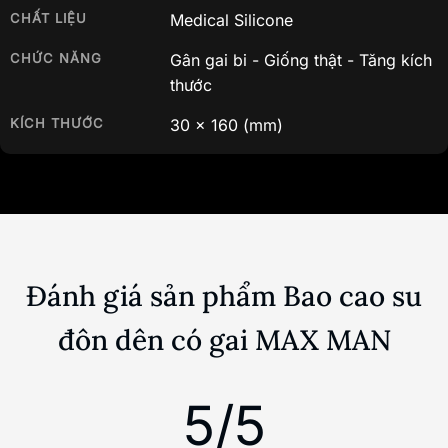
Thông số kỹ thuật
MÃ SP
BA07
THƯƠNG
YEAIN
HIỆU
CHẤT LIỆU
Medical Silicone
CHỨC NĂNG
Gân gai bi - Giống thật - Tăng kích
thước