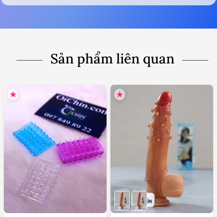
Áp dụng trên toàn quốc
Kín đáo tế nhị
Đóng gói bằng hộp carton
Bọc kín - Dán niêm phong
Không đề tên bên ngoài
Đảm bảo kín đáo tế nhị