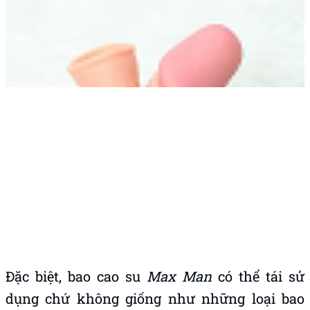
Bao cao su
Max Man
được thiết kế với
chất
liệu silicon
hiện đại và cao cấp nhất đảm bảo
độ mềm mịn, đàn hồi hoàn hảo để mang lại
trạng thái cảm xúc đạt cực đỉnh khi tiến hành
quan hệ. Bao cao su có thể co giãn theo dương
vật của bạn đem đến cảm giác thoải mái khi
mang mà không bị gò bó hay ôm quá chặt cậu
bé. Chất liệu silicon hoàn toàn an toàn với
dương vật thật hay khi tiếp xúc với cô bé.