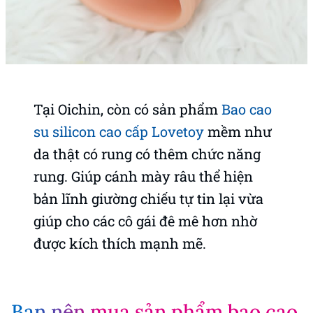
quản ở nơi khô thoáng, tránh bụi bẩn và ánh
nắng trực tiếp.