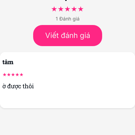
KÍCH THƯỚC
30
x
160
(mm)
Đánh giá sản phẩm Bao cao su
đôn dên có gai MAX MAN
5/5
1 Đánh giá