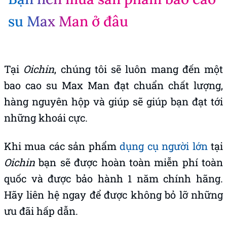
Tại Oichin, còn có sản phẩm
Bao cao
su silicon cao cấp Lovetoy
mềm như
da thật có rung có thêm chức năng
rung. Giúp cánh mày râu thể hiện
bản lĩnh giường chiếu tự tin lại vừa
giúp cho các cô gái đê mê hơn nhờ
được kích thích mạnh mẽ.
Bạn nên mua sản phẩm bao cao
su Max Man ở đâu