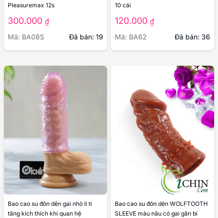
Bao cao su gai Durex
Bao cao su gai mỏng OLO 0.01 hộp
Pleasuremax 12s
10 cái
300.000
120.000
₫
₫
Mã: BA08S
Đã bán: 19
Mã: BA62
Đã bán: 36