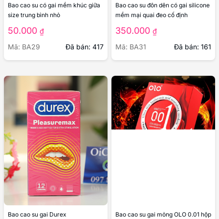
Sản phẩm liên quan
Bao cao su có gai mềm khúc giữa
Bao cao su đôn dên có gai silicone
size trung bình nhỏ
mềm mại quai đeo cố định
50.000
350.000
₫
₫
Mã: BA29
Đã bán: 417
Mã: BA31
Đã bán: 161