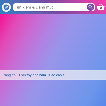
BA07
0
Trang chủ
Sextoy cho nam
Bao cao su