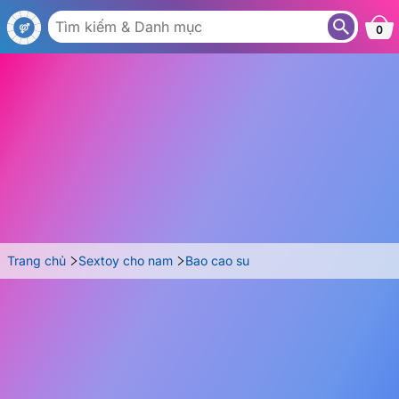
BA35A
0
Trang chủ
Sextoy cho nam
Bao cao su