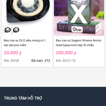
Bao cao su OLO siêu mỏng có 1
Bao cao su Sagami Xtreme Amino
hạt silicone mềm
Gold Spearmint hộp 10 chiếc
20.000
200.000
₫
₫
Mã: BA56
Đã bán: 213
Mã: BA21-10
TRUNG TÂM HỖ TRỢ