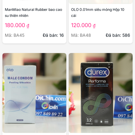
OLO 0.01mm siêu mỏng Hộp 10
ManMiao Natural Rubber bao cao
cái
su thiên nhiên
120.000
180.000
₫
₫
Mã: BA48
Đã bán: 586
Mã: BA45
Đã bán: 16