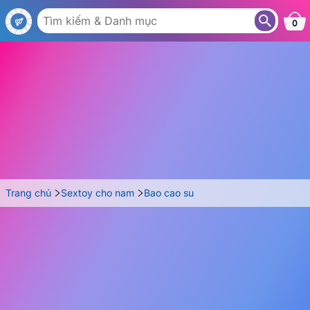
BA36
0
Trang chủ
Sextoy cho nam
Bao cao su