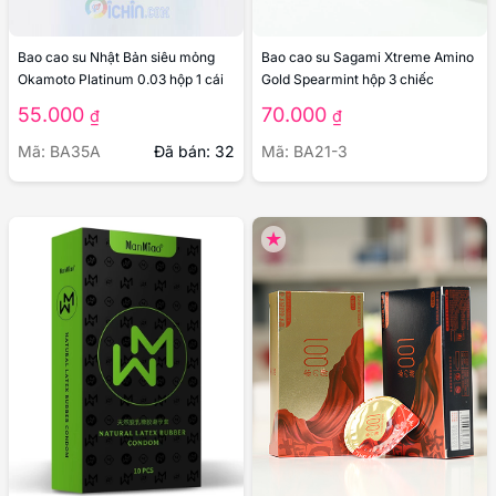
Bao cao su Nhật Bản siêu mỏng
Bao cao su Sagami Xtreme Amino
Okamoto Platinum 0.03 hộp 1 cái
Gold Spearmint hộp 3 chiếc
55.000
70.000
₫
₫
Mã: BA35A
Đã bán: 32
Mã: BA21-3