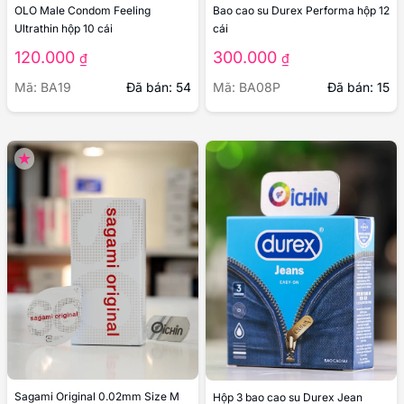
Bao cao su Durex Performa hộp 12
OLO Male Condom Feeling
cái
Ultrathin hộp 10 cái
300.000
120.000
₫
₫
Mã: BA08P
Đã bán: 15
Mã: BA19
Đã bán: 54
Sagami Original 0.02mm Size M
Hộp 3 bao cao su Durex Jean