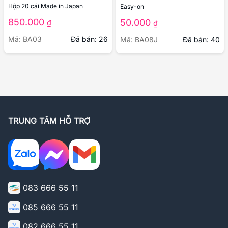
Hộp 20 cái Made in Japan
Easy-on
850.000
50.000
₫
₫
Mã: BA03
Đã bán: 26
Mã: BA08J
Đã bán: 40
TRUNG TÂM HỖ TRỢ
083 666 55 11
085 666 55 11
082 666 55 11