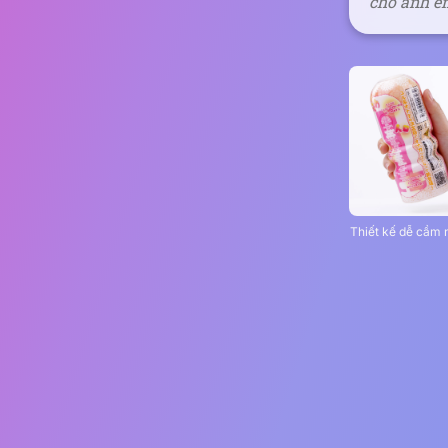
cho anh e
Thiết kế dễ cầm