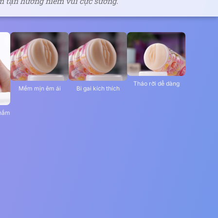
m tận hưởng niềm vui cực sướng.
Tháo rời dễ dàng
Mềm mịn êm ái
Bi gai kích thích
 nắm