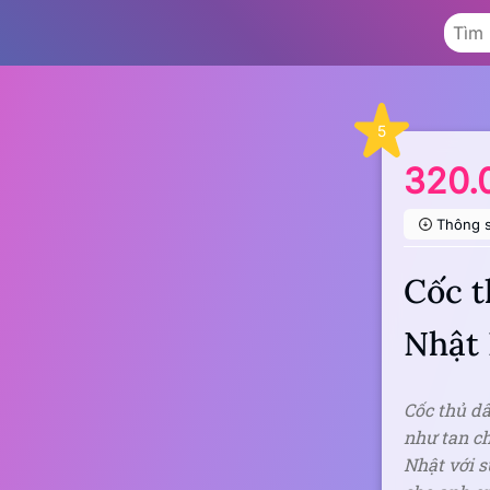
5
320.
Thông 
Cốc 
Nhật
Cốc thủ d
như tan c
Nhật với s