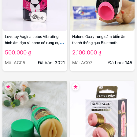
Lovetoy Vagina Lotus Vibrating
Nalone Oxxy rung cảm biến âm
hình âm đạo silicone có rung cực
thanh thông qua Bluetooth
êm
500.000
2.100.000
₫
₫
Mã: AC05
Đã bán: 3021
Mã: AC07
Đã bán: 145