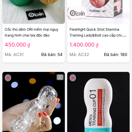
Cốc thủ dâm ORI mềm mại nguỵ
Fleshlight Quick Shot Stamina
trang hình chai bia độc đáo
Training Lady&Butt cao cấp chính
hãng
450.000
1.400.000
₫
₫
Mã: AC31
Đã bán: 54
Mã: AC32
Đã bán: 180