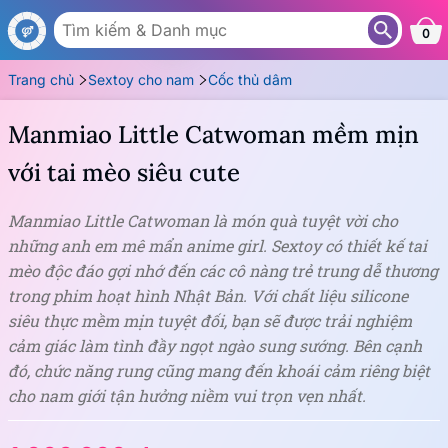
AG41
0
Trang chủ
Sextoy cho nam
Cốc thủ dâm
Manmiao Little Catwoman mềm mịn
với tai mèo siêu cute
Manmiao Little Catwoman là món quà tuyệt vời cho
những anh em mê mẩn anime girl. Sextoy có thiết kế tai
mèo độc đáo gợi nhớ đến các cô nàng trẻ trung dễ thương
trong phim hoạt hình Nhật Bản. Với chất liệu silicone
siêu thực mềm mịn tuyệt đối, bạn sẽ được trải nghiệm
cảm giác làm tình đầy ngọt ngào sung sướng. Bên cạnh
đó, chức năng rung cũng mang đến khoái cảm riêng biệt
cho nam giới tận hưởng niềm vui trọn vẹn nhất.