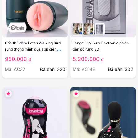
Cốc thủ dâm Leten Walking Bird
Tenga Flip Zero Electronic phiên
rung thông minh qua app điện
bản có rung 3D
thoại
950.000
5.200.000
₫
₫
Mã: AC37
Đã bán: 320
Mã: AC14E
Đã bán: 302