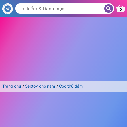
AC27
0
Trang chủ
Sextoy cho nam
Cốc thủ dâm