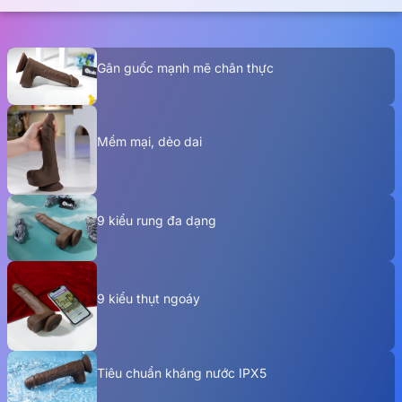
Gân guốc mạnh mẽ chân thực
Mềm mại, dẻo dai
9 kiểu rung đa dạng
9 kiểu thụt ngoáy
Tiêu chuẩn kháng nước IPX5