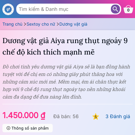
DG149A
0
Trang chủ
Sextoy cho nữ
Dương vật giả
Dương vật giả Aiya rung thụt ngoáy 9
chế độ kích thích mạnh mẽ
Đồ chơi tình yêu dương vật giả Aiya sẽ là bạn đồng hành
tuyệt vời để chị em có những giây phút thăng hoa với
những cảm xúc mới mẻ. Mềm mại, êm ái chân thực kết
hợp với 9 chế độ rung thụt ngoáy tạo nền những khoái
cảm đa dạng để đưa nàng lên đỉnh.
1.450.000 ₫
Đã bán: 56
3 Đánh giá
5
Thông số sản phẩm