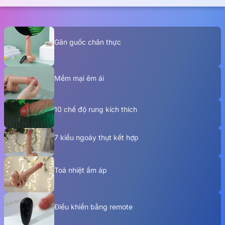
Gân guốc chân thực
Mềm mại êm ái
10 chế độ rung kích thích
7 kiểu ngoáy thụt kết hợp
Toả nhiệt ấm áp
Điều khiển bằng remote