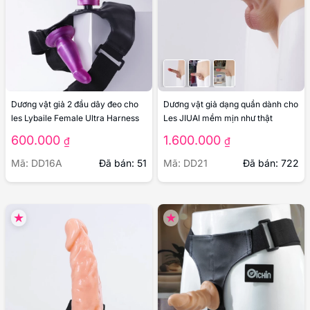
Dương vật giả 2 đầu dây đeo cho
Dương vật giả dạng quần dành cho
les Lybaile Female Ultra Harness
Les JIUAI mềm mịn như thật
600.000
1.600.000
₫
₫
Mã: DD16A
Đã bán: 51
Mã: DD21
Đã bán: 722