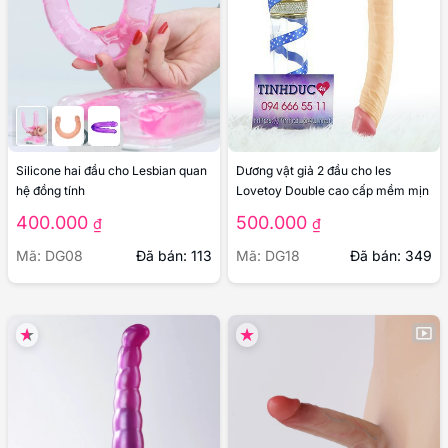
Silicone hai đầu cho Lesbian quan
Dương vật giả 2 đầu cho les
hệ đồng tính
Lovetoy Double cao cấp mềm mịn
400.000
500.000
₫
₫
Mã: DG08
Đã bán: 113
Mã: DG18
Đã bán: 349