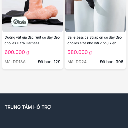
Dương vật giả đặc ruột có dây đeo
Baile Jessica Strap on có dây đeo
cho les Ultra Harness
cho les size nhỏ với 2 phụ kiện
600.000
580.000
₫
₫
Mã: DD13A
Đã bán: 129
Mã: DD24
Đã bán: 306
TRUNG TÂM HỖ TRỢ