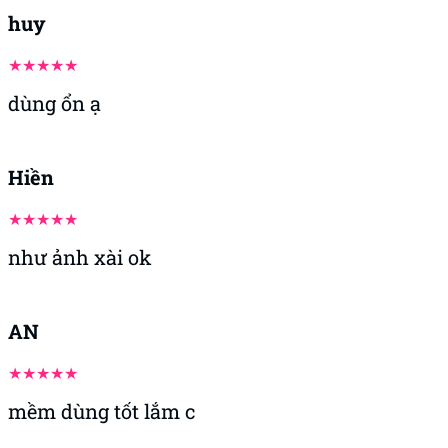
huy
dùng ổn ạ
Hiền
như ảnh xài ok
AN
mềm dùng tốt lắm c