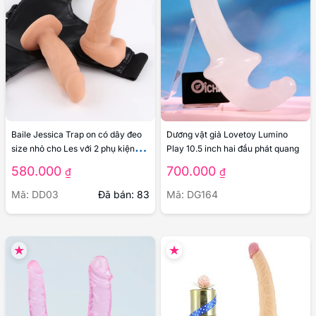
Baile Jessica Trap on có dây đeo
Dương vật giả Lovetoy Lumino
size nhỏ cho Les với 2 phụ kiện
Play 10.5 inch hai đầu phát quang
thay thế
580.000
700.000
₫
₫
Mã: DD03
Đã bán: 83
Mã: DG164