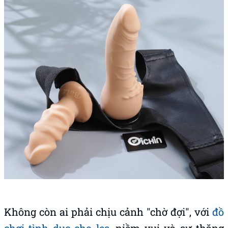
Không còn ai phải chịu cảnh "chờ đợi", với
đồ
chơi tình dục cho les
, niềm vui và sự thăng