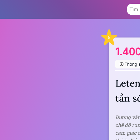
5
1.40
Thông 
Leten
tần s
Dương vật
chế độ ru
cảm giác c