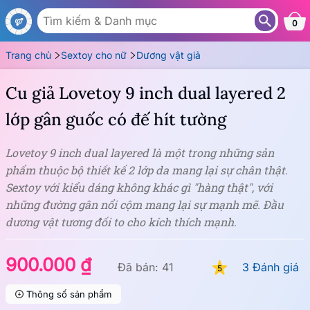
DG130
0
Trang chủ
Sextoy cho nữ
Dương vật giả
Cu giả Lovetoy 9 inch dual layered 2
lớp gân guốc có đế hít tường
Lovetoy 9 inch dual layered là một trong những sản
phẩm thuộc bộ thiết kế 2 lớp da mang lại sự chân thật.
Sextoy với kiểu dáng không khác gì "hàng thật", với
những đường gân nổi cộm mang lại sự mạnh mẽ. Đầu
dương vật tương đối to cho kích thích mạnh.
900.000 ₫
Đã bán: 41
3 Đánh giá
5
Thông số sản phẩm