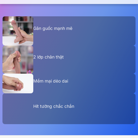
Gân guốc mạnh mẽ
2 lớp chân thật
Mềm mại dẻo dai
Hít tường chắc chắn