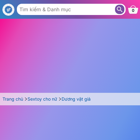
DG59F
0
Trang chủ
Sextoy cho nữ
Dương vật giả