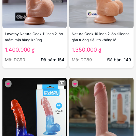
Lovetoy Nature Cock 11 inch 2 lớp
Nature Cock 10 inch 2 lớp silicone
mềm mịn hàng khủng
gắn tường siêu to khổng lồ
1.400.000
1.350.000
₫
₫
Mã: DG90
Đã bán: 154
Mã: DG89
Đã bán: 149