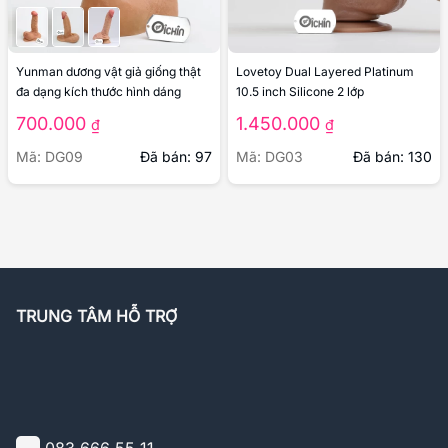
Yunman dương vật giả giống thật
Lovetoy Dual Layered Platinum
đa dạng kích thước hình dáng
10.5 inch Silicone 2 lớp
700.000
1.450.000
₫
₫
Mã: DG09
Đã bán: 97
Mã: DG03
Đã bán: 130
TRUNG TÂM HỖ TRỢ
083 666 55 11