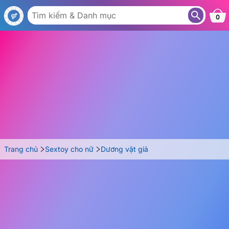
DN11
0
Trang chủ
Sextoy cho nữ
Dương vật giả