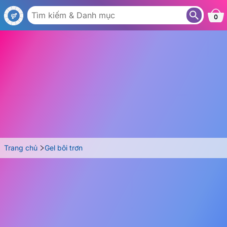
GL45-330
0
Trang chủ
Gel bôi trơn