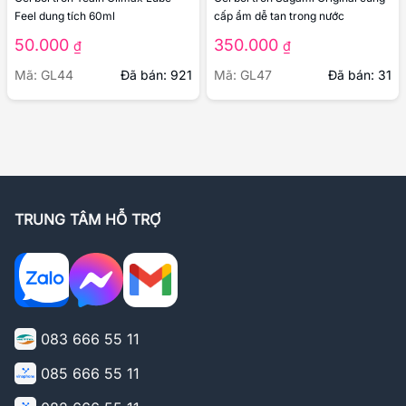
Feel dung tích 60ml
cấp ẩm dễ tan trong nước
50.000
350.000
₫
₫
Mã: GL44
Đã bán: 921
Mã: GL47
Đã bán: 31
TRUNG TÂM HỖ TRỢ
083 666 55 11
085 666 55 11