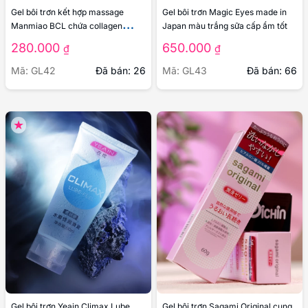
Gel bôi trơn kết hợp massage
Gel bôi trơn Magic Eyes made in
Manmiao BCL chứa collagen
Japan màu trắng sữa cấp ẩm tốt
dưỡng ẩm
280.000
650.000
₫
₫
Mã: GL42
Đã bán: 26
Mã: GL43
Đã bán: 66
Gel bôi trơn Yeain Climax Lube
Gel bôi trơn Sagami Original cung