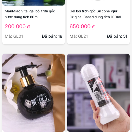
ManMiao Vital gel bôi trơn gốc
Gel bôi trơn gốc Silicone Pjur
nước dung tích 80ml
Original Based dung tích 100ml
200.000
650.000
₫
₫
Mã: GL01
Đã bán: 18
Mã: GL21
Đã bán: 51