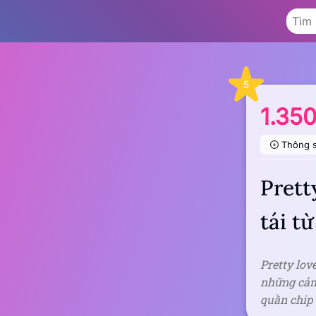
5
1.35
Thông 
Prett
tái t
Pretty lov
những cảm 
quần chip 