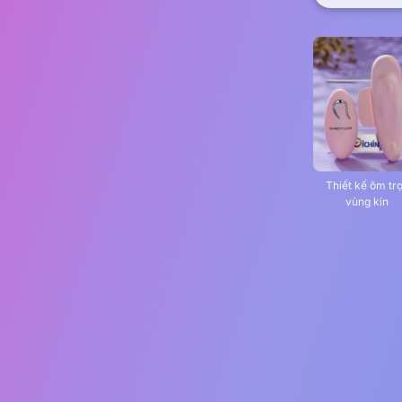
Thiết kế ôm tr
vùng kín