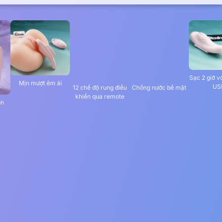
Sạc 2 giờ v
Mịn mượt êm ái
Chống nước bề mặt
US
12 chế độ rung điều
khiển qua remote
ọn