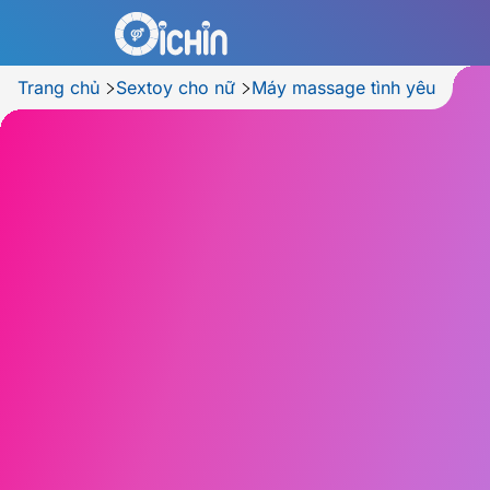
Trang chủ
Sextoy cho nữ
Máy massage tình yêu