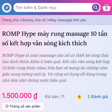
MS148
0
Trang chủ
Sextoy cho nữ
Máy massage tình yêu
ROMP Hype máy rung massage 10 tần
số kết hợp vân sóng kích thích
ROMP Hype là máy massage cho nữ có thíết kế công thái
học kích thích điểm G hiệu quả. Kết cấu vân sóng kết hợp
10 kiểu rung khác nhau hứa hẹn sẽ mang lại những cảm
giác sung sướng mới lạ. Và cũng sử dụng dễ dàng trong
nhà tắm nhờ chống nước hiệu quả
1.500.000 ₫
Đã bán: 11
2 Đánh giá
5
Thông số sản phẩm