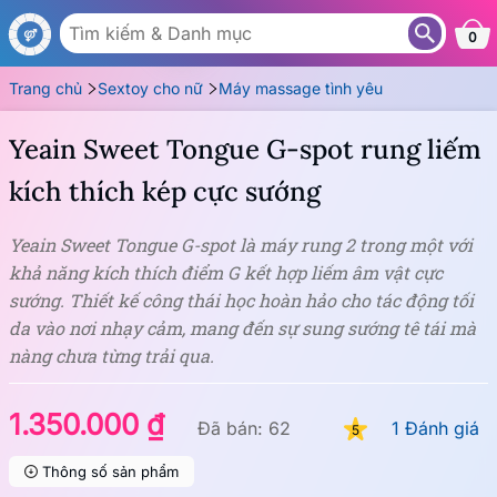
ML01-H
0
Trang chủ
Sextoy cho nữ
Máy massage tình yêu
Yeain Sweet Tongue G-spot rung liếm
kích thích kép cực sướng
Yeain Sweet Tongue G-spot là máy rung 2 trong một với
khả năng kích thích điểm G kết hợp liếm âm vật cực
sướng. Thiết kế công thái học hoàn hảo cho tác động tối
da vào nơi nhạy cảm, mang đến sự sung sướng tê tái mà
nàng chưa từng trải qua.
1.350.000 ₫
Đã bán: 62
1 Đánh giá
5
Thông số sản phẩm