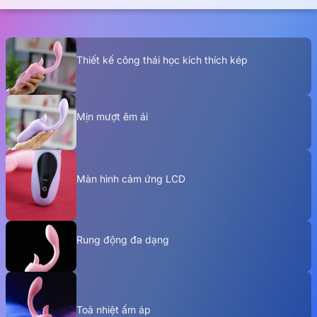
Thiết kế công thái học kích thích kép
Mịn mượt êm ái
Màn hình cảm ứng LCD
Rung động đa dạng
Toả nhiệt ấm áp