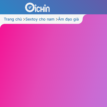
Trang chủ
Sextoy cho nam
Âm đạo giả