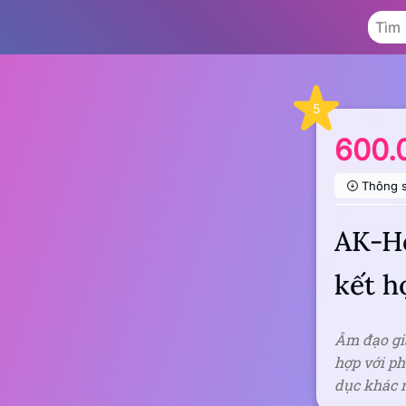
5
600.
Thông 
AK-H
kết h
Âm đạo gi
hợp với ph
dục khác n