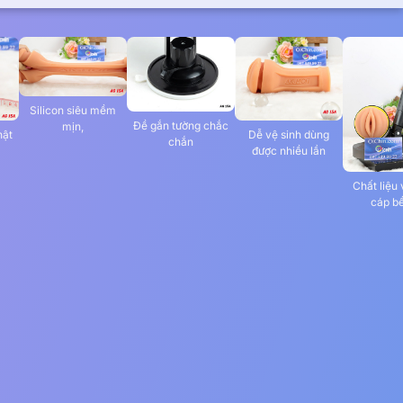
Silicon siêu mềm
Đề gắn tường chắc
mịn,
hật
Dễ vệ sinh dùng
chắn
được nhiều lần
Chất liệu
cáp bề