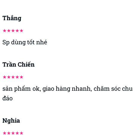
Mình dùng r ạ sản phẩm dùng ok nha shop
Dũng
e nhận r sốp, hàng êm lắm nha
Quý
Dùng ổn nhưng cái rung đó mình nhét vào nó
hay bị bung ra