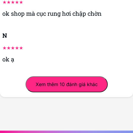
Oki shop tư vấn nhanh nhiệt tình
THIÊN LỘC
Dịch vụ 5 sao, Hỗ trợ quá ư nhiệt tình luôn
Toan
Hàng đúng mẫu uy tín nha shop
Quang