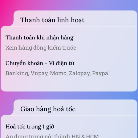
ok shop mà cục rung hơi chập chờn
N
ok ạ
Xem thêm 10 đánh giá khác