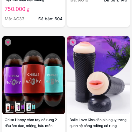
Sản phẩm liên quan
Âm đạo giả SECWELL 2 đầu âm
thanh rên có rung gắn tường
1.000.000
₫
JIUAI 2 đầu pin sạc có rung mềm
mịn khít chặt cực sướng
Mã: AG18
Đã bán: 140