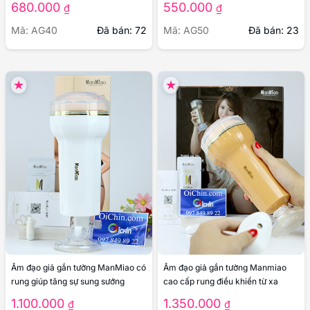
750.000
₫
Mã: AG33
Đã bán: 604
Chisa Happy cầm tay có rung 2
Baile Love Kiss đèn pin nguỵ trang
đầu âm đạo, miệng, hậu môn
quan hệ bằng miệng có rung
680.000
550.000
₫
₫