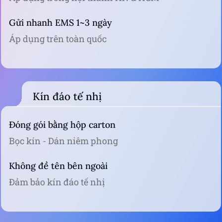
Thanh toán linh hoạt
Thanh toán khi nhận hàng
Xem hàng đồng kiểm trước
Chuyển khoản - Ví điện tử
Banking, Vnpay, Momo, Zalopay, Paypal
Giao hàng hoả tốc
Hoả tốc trong 1 giờ
Áp dụng trong nội thành HN & HCM