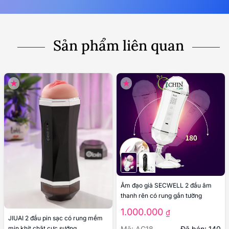
Gửi nhanh EMS 1~3 ngày
Áp dụng trên toàn quốc
Kín đáo tế nhị
Đóng gói bằng hộp carton
Bọc kín - Dán niêm phong
Không đề tên bên ngoài
Đảm bảo kín đáo tế nhị