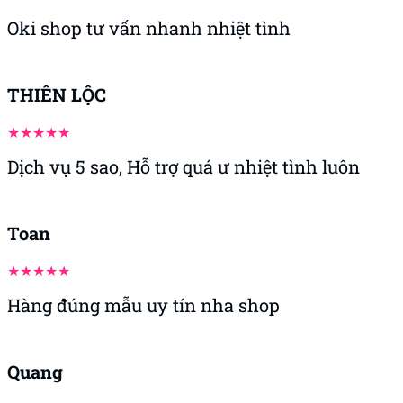
Thắng
Sp dùng tốt nhé
Trần Chiến
sản phẩm ok, giao hàng nhanh, chăm sóc chu
đáo
Nghia