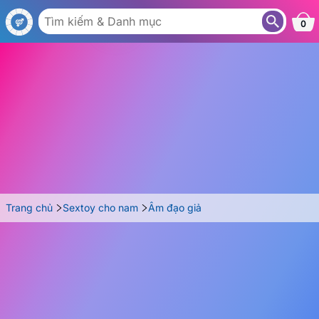
AG30-A
0
Trang chủ
Sextoy cho nam
Âm đạo giả