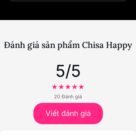
Thông số kỹ thuật
MÃ SP
AG30-A
THƯƠNG
CHISA
HIỆU
CHẤT LIỆU
ABS, Medical Silicone
CHỨC NĂNG
Gắn tường - Hai đầu - Rung
KÍCH THƯỚC
80
x
130
(mm)
NGUỒN ĐIỆN
Pin rời - 3 pin LR41
BẢO HÀNH
3 tháng