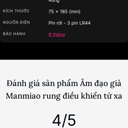
Rung
KÍCH THƯỚC
75
x
185
(mm)
NGUỒN ĐIỆN
Pin rời - 3 pin LR44
BẢO HÀNH
6 tháng
Đánh giá sản phẩm Âm đạo giả
Manmiao rung điều khiển từ xa
4/5