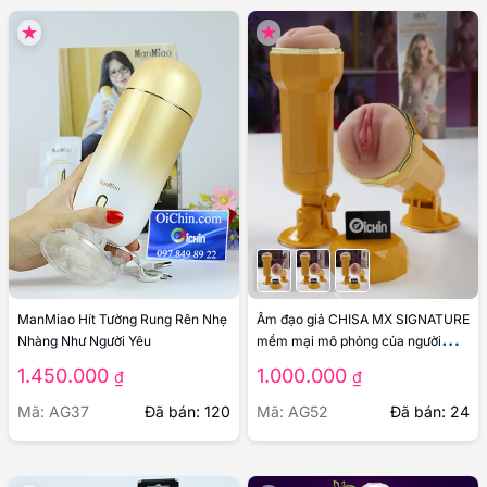
ManMiao Hít Tường Rung Rên Nhẹ
Âm đạo giả CHISA MX SIGNATURE
Nhàng Như Người Yêu
mềm mại mô phỏng của người
mẫu
1.450.000
1.000.000
₫
₫
Mã: AG37
Đã bán: 120
Mã: AG52
Đã bán: 24