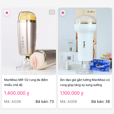
ManMiao MR-02 rung đa điểm
Âm đạo giả gắn tường ManMiao có
nhiều chế độ
rung giúp tăng sự sung sướng
1.400.000
1.100.000
₫
₫
Mã: AG36
Đã bán: 73
Mã: AG06
Đã bán: 38