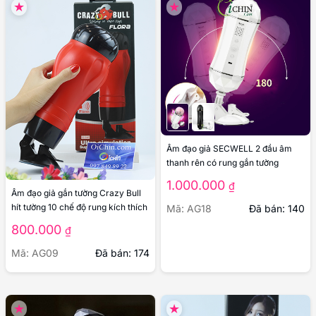
Âm đạo giả SECWELL 2 đầu âm
thanh rên có rung gắn tường
1.000.000
₫
Âm đạo giả gắn tường Crazy Bull
hít tường 10 chế độ rung kích thích
Mã: AG18
Đã bán: 140
800.000
₫
Mã: AG09
Đã bán: 174