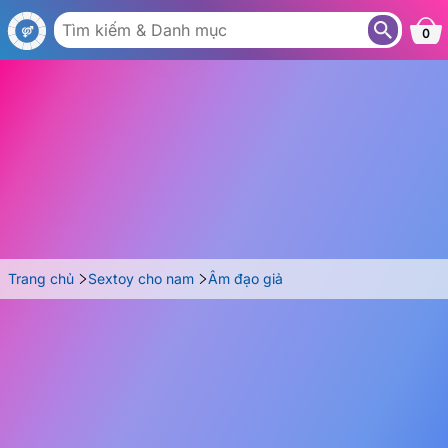
AG08
0
Trang chủ
Sextoy cho nam
Âm đạo giả