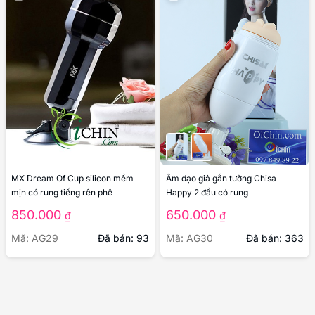
MX Dream Of Cup silicon mềm
Âm đạo giả gắn tường Chisa
mịn có rung tiếng rên phê
Happy 2 đầu có rung
850.000
650.000
₫
₫
Mã: AG29
Đã bán: 93
Mã: AG30
Đã bán: 363