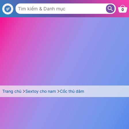
AC14-02
0
Trang chủ
Sextoy cho nam
Cốc thủ dâm