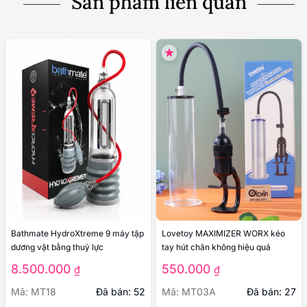
Sản phẩm liên quan
Bathmate HydroXtreme 9 máy tập
Lovetoy MAXIMIZER WORX kéo
dương vật bằng thuỷ lực
tay hút chân không hiệu quả
8.500.000
550.000
₫
₫
Mã: MT18
Đã bán: 52
Mã: MT03A
Đã bán: 27