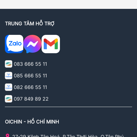
TRUNG TÂM HỖ TRỢ
083 666 55 11
085 666 55 11
082 666 55 11
097 849 89 22
OICHIN - HỒ CHÍ MINH
27-29 Kênh Tân Hoá, P.Tân Thới Hòa, Q.Tân Phú