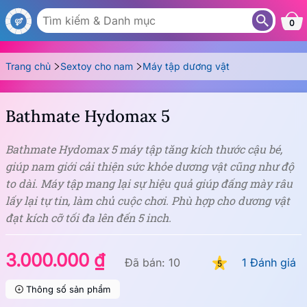
MT13W
0
Trang chủ
Sextoy cho nam
Máy tập dương vật
Bathmate Hydomax 5
Bathmate Hydomax 5 máy tập tăng kích thước cậu bé,
giúp nam giới cải thiện sức khỏe dương vật cũng như độ
to dài. Máy tập mang lại sự hiệu quả giúp đấng mày râu
lấy lại tự tin, làm chủ cuộc chơi. Phù hợp cho dương vật
đạt kích cỡ tối đa lên đến 5 inch.
3.000.000 ₫
Đã bán: 10
1 Đánh giá
5
Thông số sản phẩm