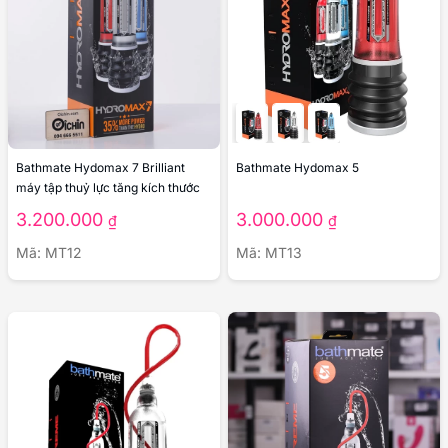
Bathmate Hydomax 7 Brilliant
Bathmate Hydomax 5
máy tập thuỷ lực tăng kích thước
3.200.000
3.000.000
₫
₫
Mã: MT12
Mã: MT13