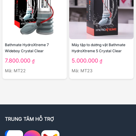
Bathmate HydroXtreme 7
Máy tập to dương vật Bathmate
Wideboy Crystal Clear
HydroXtreme 5 Crystal Clear
7.800.000
5.000.000
₫
₫
Mã: MT22
Mã: MT23
TRUNG TÂM HỖ TRỢ