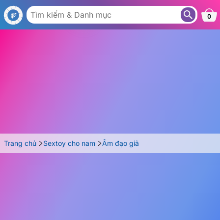
AG34
0
Trang chủ
Sextoy cho nam
Âm đạo giả