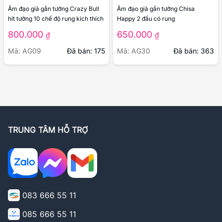
Âm đạo giả gắn tường Crazy Bull
Âm đạo giả gắn tường Chisa
hít tường 10 chế độ rung kích thích
Happy 2 đầu có rung
800.000
650.000
₫
₫
Mã: AG09
Đã bán: 175
Mã: AG30
Đã bán: 363
TRUNG TÂM HỖ TRỢ
083 666 55 11
085 666 55 11