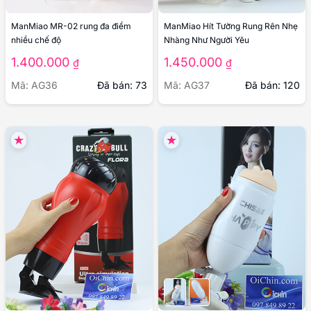
ManMiao MR-02 rung đa điểm
ManMiao Hít Tường Rung Rên Nhẹ
nhiều chế độ
Nhàng Như Người Yêu
1.400.000
1.450.000
₫
₫
Mã: AG36
Đã bán: 73
Mã: AG37
Đã bán: 120