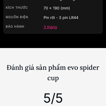
KÍCH THƯỚC
70
x
190
(mm)
NGUỒN ĐIỆN
Pin rời - 3 pin LR44
BẢO HÀNH
3 tháng
Đánh giá sản phẩm evo spider
cup
5/5