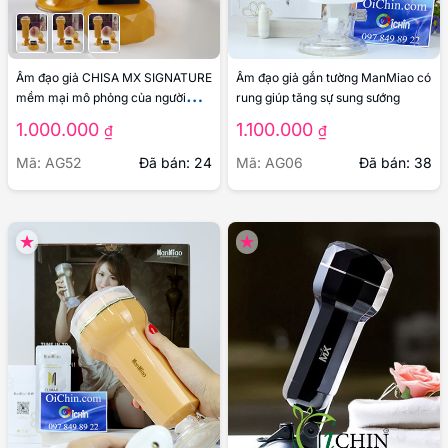
Âm đạo giả CHISA MX SIGNATURE
Âm đạo giả gắn tường ManMiao có
mềm mại mô phỏng của người
rung giúp tăng sự sung sướng
mẫu
1.000.000
1.100.000
₫
₫
Mã: AG52
Đã bán: 24
Mã: AG06
Đã bán: 38